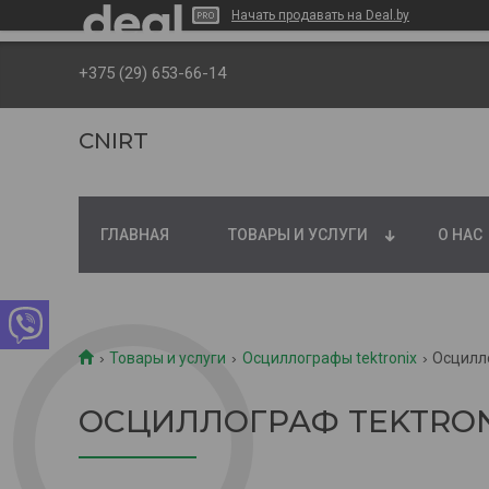
Начать продавать на Deal.by
+375 (29) 653-66-14
CNIRT
ГЛАВНАЯ
ТОВАРЫ И УСЛУГИ
О НАС
Товары и услуги
Осциллографы tektronix
Осцилло
ОСЦИЛЛОГРАФ TEKTRONI