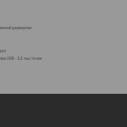
менной развертки
дел
а USB - 2,5 тыс.точек