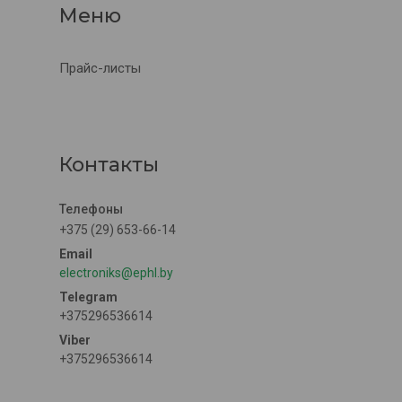
Прайс-листы
Контакты
+375 (29) 653-66-14
electroniks@ephl.by
+375296536614
+375296536614