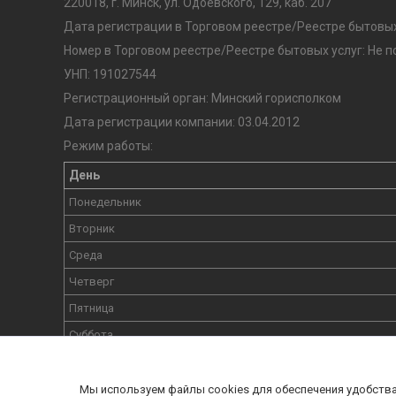
220018, г. Минск, ул. Одоевского, 129, каб. 207
Дата регистрации в Торговом реестре/Реестре бытовых
Номер в Торговом реестре/Реестре бытовых услуг: Не 
УНП: 191027544
Регистрационный орган: Минский горисполком
Дата регистрации компании: 03.04.2012
Режим работы:
День
Понедельник
Вторник
Среда
Четверг
Пятница
Суббота
Воскресенье
Мы используем файлы cookies для обеспечения удобств